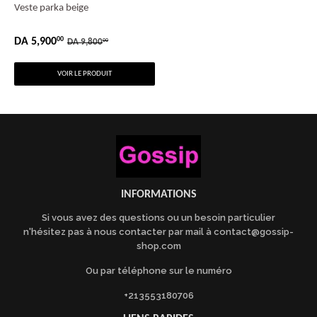
Veste parka beige
DA 5,900
00
PRIX
DA
DA 9,800
00
PRIX RÉGULIER
DA 9,800.00
RÉDUIT
5,900.00
VOIR LE PRODUIT
INFORMATIONS
Si vous avez des questions ou un besoin particulier
n'hésitez pas à nous contacter par mail à contact@gossip-
shop.com
Ou par téléphone sur le numéro
+213553180706