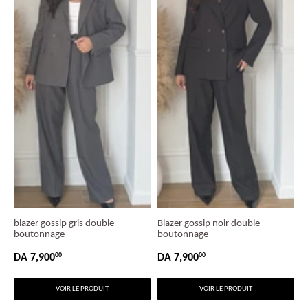
blazer gossip gris double
Blazer gossip noir double
boutonnage
boutonnage
DA 7,900
DA 7,900
00
00
PRIX
DA
PRIX
DA
RÉGULIER
7,900.00
RÉGULIER
7,900.00
VOIR LE PRODUIT
VOIR LE PRODUIT