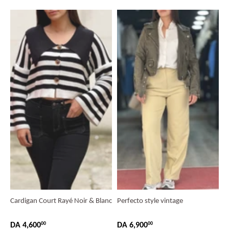
Cardigan Court Rayé Noir & Blanc
Perfecto style vintage
DA 4,600
DA 6,900
00
00
PRIX
DA
PRIX
DA