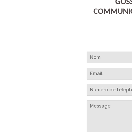
GOSS
COMMUNIQ
Nom
Email
Numéro
de
téléphone
Message