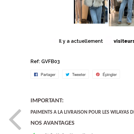
7
Il y a actuellement
visiteur
Ref: GVFB03
Partager
Partager
Tweeter
Tweeter
Épingler
Épingler
sur
sur
sur
Facebook
Twitter
Pinteres
IMPORTANT:
PAIMENTS A LA LIVRAISON POUR LES WILAYAS DE
NOS AVANTAGES