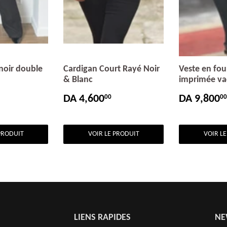
 noir double
Cardigan Court Rayé Noir
Veste en fou
& Blanc
imprimée v
DA 4,600
DA 9,800
00
00
DA
PRIX
DA
PRIX
R
7,900.00
RÉGULIER
4,600.00
RÉGULI
PRODUIT
VOIR LE PRODUIT
VOIR L
LIENS RAPIDES
NE