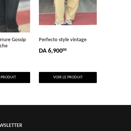
rrure Gossip
Perfecto style vintage
ache
DA 6,900
00
PRIX
DA
RÉGULIER
6,900.00
DA
ER
9,800.00
E PRODUIT
VOIR LE PRODUIT
WSLETTER