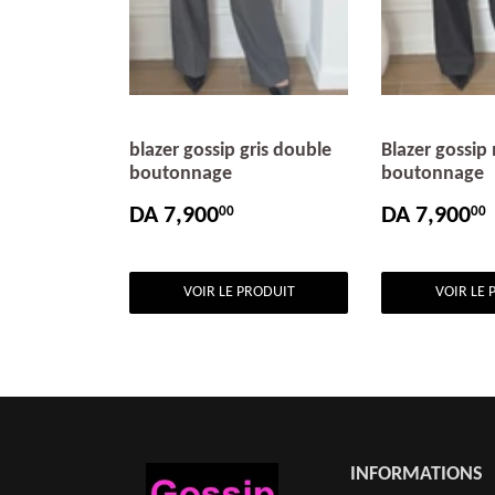
blazer gossip gris double
Blazer gossip
boutonnage
boutonnage
DA 7,900
DA 7,900
00
00
PRIX
DA
PRIX
RÉGULIER
7,900.00
RÉGULIE
VOIR LE PRODUIT
VOIR LE 
INFORMATIONS