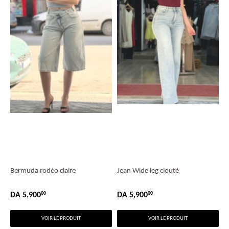
Bermuda rodéo claire
Jean Wide leg clouté
DA 5,900
DA 5,900
00
00
PRIX
DA
PRIX
DA
RÉGULIER
5,900.00
RÉGULIER
5,900.00
VOIR LE PRODUIT
VOIR LE PRODUIT