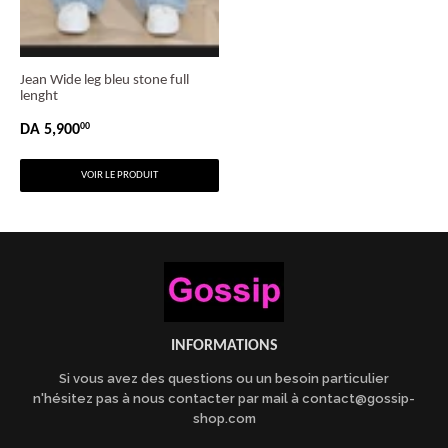
Jean Wide leg bleu stone full
lenght
DA 5,900
00
PRIX
DA
RÉGULIER
5,900.00
VOIR LE PRODUIT
INFORMATIONS
Si vous avez des questions ou un besoin particulier
n'hésitez pas à nous contacter par mail à contact@gossip-
shop.com