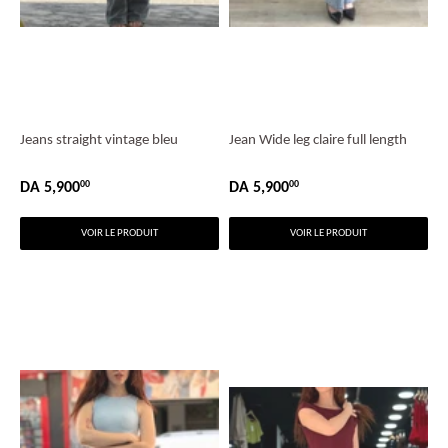
Jeans straight vintage bleu
Jean Wide leg claire full length
DA 5,900
DA 5,900
00
00
PRIX
DA
PRIX
DA
RÉGULIER
5,900.00
RÉGULIER
5,900.00
VOIR LE PRODUIT
VOIR LE PRODUIT